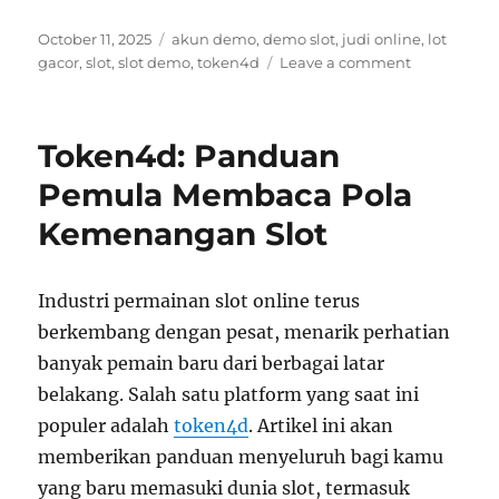
Posted
Tags
October 11, 2025
akun demo
,
demo slot
,
judi online
,
lot
on
on
gacor
,
slot
,
slot demo
,
token4d
Leave a comment
Melangkah
ke
Dunia
Token4d: Panduan
Digital
dengan
Pemula Membaca Pola
Rasa
Kemenangan Slot
Percaya
Diri
Industri permainan slot online terus
berkembang dengan pesat, menarik perhatian
banyak pemain baru dari berbagai latar
belakang. Salah satu platform yang saat ini
populer adalah
token4d
. Artikel ini akan
memberikan panduan menyeluruh bagi kamu
yang baru memasuki dunia slot, termasuk