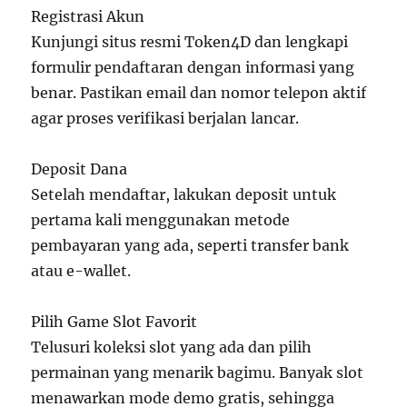
Registrasi Akun
Kunjungi situs resmi Token4D dan lengkapi
formulir pendaftaran dengan informasi yang
benar. Pastikan email dan nomor telepon aktif
agar proses verifikasi berjalan lancar.
Deposit Dana
Setelah mendaftar, lakukan deposit untuk
pertama kali menggunakan metode
pembayaran yang ada, seperti transfer bank
atau e-wallet.
Pilih Game Slot Favorit
Telusuri koleksi slot yang ada dan pilih
permainan yang menarik bagimu. Banyak slot
menawarkan mode demo gratis, sehingga