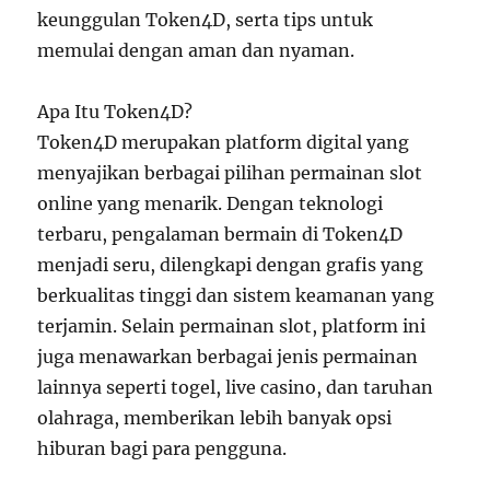
keunggulan Token4D, serta tips untuk
memulai dengan aman dan nyaman.
Apa Itu Token4D?
Token4D merupakan platform digital yang
menyajikan berbagai pilihan permainan slot
online yang menarik. Dengan teknologi
terbaru, pengalaman bermain di Token4D
menjadi seru, dilengkapi dengan grafis yang
berkualitas tinggi dan sistem keamanan yang
terjamin. Selain permainan slot, platform ini
juga menawarkan berbagai jenis permainan
lainnya seperti togel, live casino, dan taruhan
olahraga, memberikan lebih banyak opsi
hiburan bagi para pengguna.