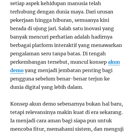
setiap aspek kehidupan manusia telah
terhubung dengan dunia maya. Dari urusan
pekerjaan hingga hiburan, semuanya kini
berada di ujung jari. Salah satu inovasi yang
banyak mencuri perhatian adalah hadirnya
berbagai platform interaktif yang menawarkan
pengalaman seru tanpa batas. Di tengah
perkembangan tersebut, muncul konsep
akun
demo
yang menjadi jembatan penting bagi
pengguna sebelum benar-benar terjun ke
dunia digital yang lebih dalam.
Konsep akun demo sebenarnya bukan hal baru,
tetapi relevansinya makin kuat di era sekarang.
Ia menjadi cara aman bagi siapa pun untuk
mencoba fitur, memahami sistem, dan menguji