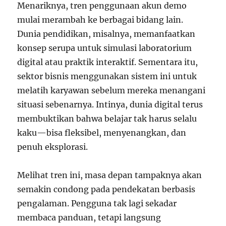
Menariknya, tren penggunaan akun demo
mulai merambah ke berbagai bidang lain.
Dunia pendidikan, misalnya, memanfaatkan
konsep serupa untuk simulasi laboratorium
digital atau praktik interaktif. Sementara itu,
sektor bisnis menggunakan sistem ini untuk
melatih karyawan sebelum mereka menangani
situasi sebenarnya. Intinya, dunia digital terus
membuktikan bahwa belajar tak harus selalu
kaku—bisa fleksibel, menyenangkan, dan
penuh eksplorasi.
Melihat tren ini, masa depan tampaknya akan
semakin condong pada pendekatan berbasis
pengalaman. Pengguna tak lagi sekadar
membaca panduan, tetapi langsung