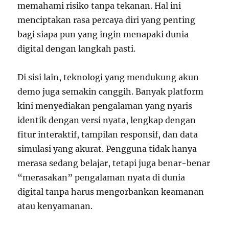
memahami risiko tanpa tekanan. Hal ini
menciptakan rasa percaya diri yang penting
bagi siapa pun yang ingin menapaki dunia
digital dengan langkah pasti.
Di sisi lain, teknologi yang mendukung akun
demo juga semakin canggih. Banyak platform
kini menyediakan pengalaman yang nyaris
identik dengan versi nyata, lengkap dengan
fitur interaktif, tampilan responsif, dan data
simulasi yang akurat. Pengguna tidak hanya
merasa sedang belajar, tetapi juga benar-benar
“merasakan” pengalaman nyata di dunia
digital tanpa harus mengorbankan keamanan
atau kenyamanan.