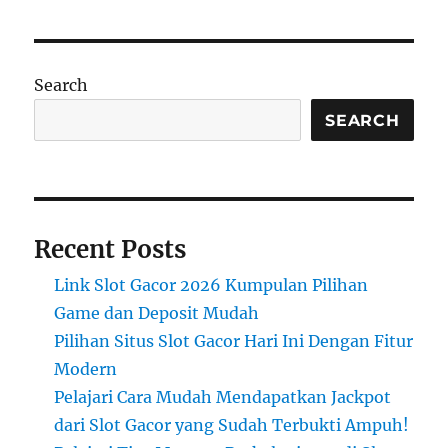
Sendiri
Keuntungan
Slot
10K
Search
yang
Jarang
SEARCH
Diketahui
Recent Posts
Link Slot Gacor 2026 Kumpulan Pilihan
Game dan Deposit Mudah
Pilihan Situs Slot Gacor Hari Ini Dengan Fitur
Modern
Pelajari Cara Mudah Mendapatkan Jackpot
dari Slot Gacor yang Sudah Terbukti Ampuh!