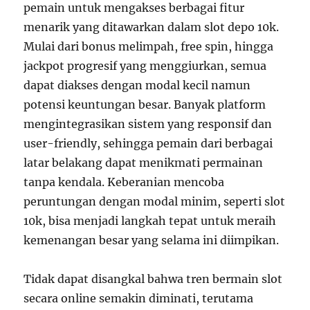
pemain untuk mengakses berbagai fitur
menarik yang ditawarkan dalam slot depo 10k.
Mulai dari bonus melimpah, free spin, hingga
jackpot progresif yang menggiurkan, semua
dapat diakses dengan modal kecil namun
potensi keuntungan besar. Banyak platform
mengintegrasikan sistem yang responsif dan
user-friendly, sehingga pemain dari berbagai
latar belakang dapat menikmati permainan
tanpa kendala. Keberanian mencoba
peruntungan dengan modal minim, seperti slot
10k, bisa menjadi langkah tepat untuk meraih
kemenangan besar yang selama ini diimpikan.
Tidak dapat disangkal bahwa tren bermain slot
secara online semakin diminati, terutama