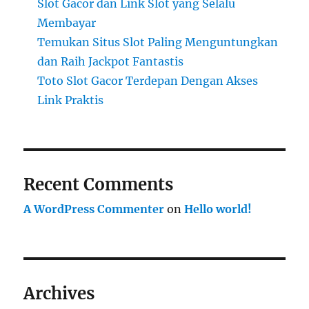
Slot Gacor dan Link Slot yang Selalu
Membayar
Temukan Situs Slot Paling Menguntungkan
dan Raih Jackpot Fantastis
Toto Slot Gacor Terdepan Dengan Akses
Link Praktis
Recent Comments
A WordPress Commenter
on
Hello world!
Archives