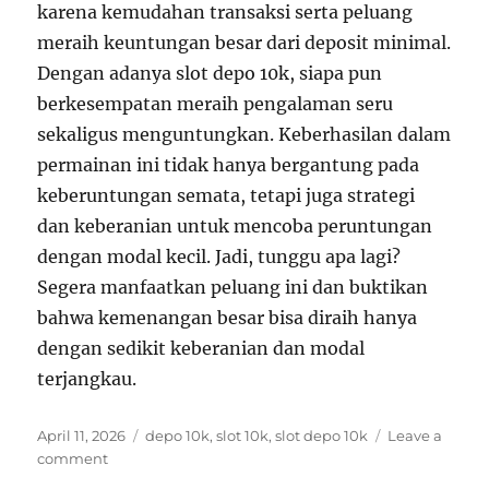
karena kemudahan transaksi serta peluang
meraih keuntungan besar dari deposit minimal.
Dengan adanya slot depo 10k, siapa pun
berkesempatan meraih pengalaman seru
sekaligus menguntungkan. Keberhasilan dalam
permainan ini tidak hanya bergantung pada
keberuntungan semata, tetapi juga strategi
dan keberanian untuk mencoba peruntungan
dengan modal kecil. Jadi, tunggu apa lagi?
Segera manfaatkan peluang ini dan buktikan
bahwa kemenangan besar bisa diraih hanya
dengan sedikit keberanian dan modal
terjangkau.
Posted
Tags
April 11, 2026
depo 10k
,
slot 10k
,
slot depo 10k
Leave a
on
on
comment
Buktikan