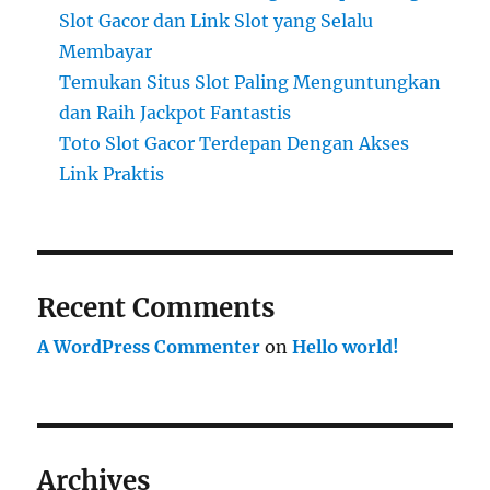
Slot Gacor dan Link Slot yang Selalu
Membayar
Temukan Situs Slot Paling Menguntungkan
dan Raih Jackpot Fantastis
Toto Slot Gacor Terdepan Dengan Akses
Link Praktis
Recent Comments
A WordPress Commenter
on
Hello world!
Archives