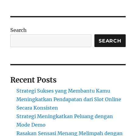
Keseruan
Putaran
Slot
Online
Modern
Search
SEARCH
Recent Posts
Strategi Sukses yang Membantu Kamu
Meningkatkan Pendapatan dari Slot Online
Secara Konsisten
Strategi Meningkatkan Peluang dengan
Mode Demo
Rasakan Sensasi Menang Melimpah dengan