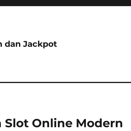
n dan Jackpot
 Slot Online Modern