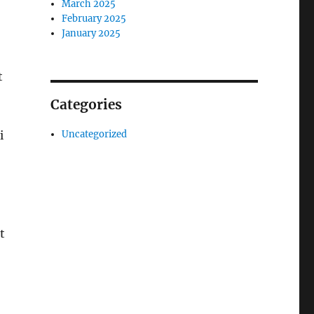
March 2025
February 2025
January 2025
t
Categories
i
Uncategorized
t