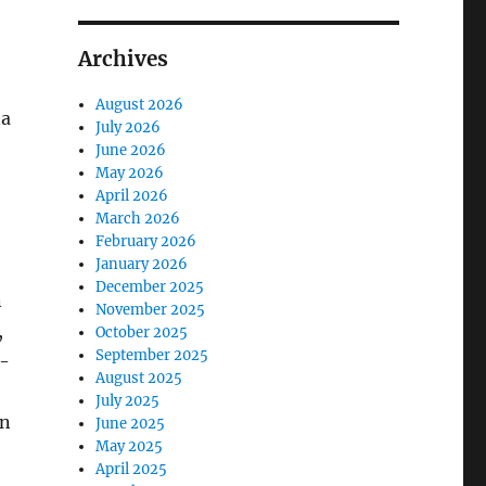
Archives
August 2026
na
July 2026
June 2026
May 2026
April 2026
March 2026
February 2026
January 2026
December 2025
n
November 2025
,
October 2025
September 2025
g-
August 2025
July 2025
in
June 2025
May 2025
April 2025