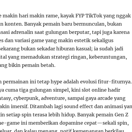
ne makin hari makin rame, kayak FYP TikTok yang nggak
an konten. Banyak pemain baru bermunculan, bukan
asi adrenalin saat gulungan berputar, tapi juga karena
 dan variasi game yang makin estetik sekaligus
sekarang bukan sekadar hiburan kasual; ia sudah jadi
tal yang memadukan strategi ringan, keberuntungan,
ang bikin pemain betah.
n permainan ini tetap hype adalah evolusi fitur-fiturnya.
a cuma tiga gulungan simpel, kini slot online hadir
tasy, cyberpunk, adventure, sampai gaya arcade yang
akin imersif. Ditambah lagi sound effect dan animasi ya
in setiap spin terasa lebih hidup. Banyak pemain Gen Z
me-game ini memberikan dopamine cepat—sekali spin,
keluar, dan kalau menang, notif kemenangan berkilau