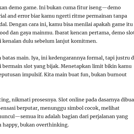
kan demo game. Ini bukan cuma fitur iseng—demo
ial and error biar kamu ngerti ritme permainan tanpa
dal. Dengan cara ini, kamu bisa menilai apakah game itu
od dan gaya mainmu. Ibarat kencan pertama, demo slo
i kenalan dulu sebelum lanjut komitmen.
 batas main. Iya, ini kedengarannya formal, tapi justru d
ni bermain slot yang bijak. Menetapkan limit bikin kamu
keputusan impulsif. Kita main buat fun, bukan burnout
ing, nikmati prosesnya. Slot online pada dasarnya dibua
Sensasi berputar, menunggu simbol cocok, melihat
uncul—semua itu adalah bagian dari perjalanan yang
n happy, bukan overthinking.