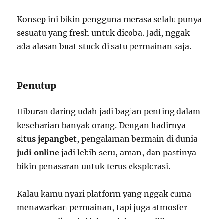
Konsep ini bikin pengguna merasa selalu punya
sesuatu yang fresh untuk dicoba. Jadi, nggak
ada alasan buat stuck di satu permainan saja.
Penutup
Hiburan daring udah jadi bagian penting dalam
keseharian banyak orang. Dengan hadirnya
situs jepangbet
, pengalaman bermain di dunia
judi online
jadi lebih seru, aman, dan pastinya
bikin penasaran untuk terus eksplorasi.
Kalau kamu nyari platform yang nggak cuma
menawarkan permainan, tapi juga atmosfer