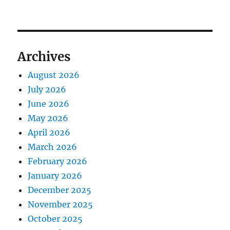
Archives
August 2026
July 2026
June 2026
May 2026
April 2026
March 2026
February 2026
January 2026
December 2025
November 2025
October 2025