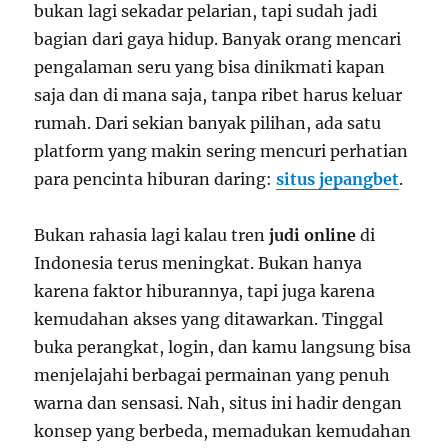
bukan lagi sekadar pelarian, tapi sudah jadi
bagian dari gaya hidup. Banyak orang mencari
pengalaman seru yang bisa dinikmati kapan
saja dan di mana saja, tanpa ribet harus keluar
rumah. Dari sekian banyak pilihan, ada satu
platform yang makin sering mencuri perhatian
para pencinta hiburan daring:
situs jepangbet
.
Bukan rahasia lagi kalau tren
judi online
di
Indonesia terus meningkat. Bukan hanya
karena faktor hiburannya, tapi juga karena
kemudahan akses yang ditawarkan. Tinggal
buka perangkat, login, dan kamu langsung bisa
menjelajahi berbagai permainan yang penuh
warna dan sensasi. Nah, situs ini hadir dengan
konsep yang berbeda, memadukan kemudahan