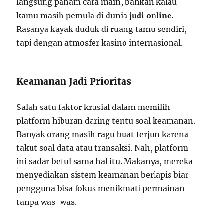
langsung paham cara main, bahkan kalau
kamu masih pemula di dunia
judi online
.
Rasanya kayak duduk di ruang tamu sendiri,
tapi dengan atmosfer kasino internasional.
Keamanan Jadi Prioritas
Salah satu faktor krusial dalam memilih
platform hiburan daring tentu soal keamanan.
Banyak orang masih ragu buat terjun karena
takut soal data atau transaksi. Nah, platform
ini sadar betul sama hal itu. Makanya, mereka
menyediakan sistem keamanan berlapis biar
pengguna bisa fokus menikmati permainan
tanpa was-was.