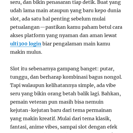
seru, dan bikin penasaran tiap detik. Buat yang
udah lama main ataupun yang baru kepo dunia
slot, ada satu hal penting sebelum mulai
petualangan—pastikan kamu paham betul cara
akses platform yang nyaman dan aman lewat
ulti300 login
biar pengalaman main kamu
makin mulus.
Slot itu sebenarnya gampang banget: putar,
tunggu, dan berharap kombinasi bagus nongol.
Tapi walaupun kelihatannya simple, ada vibe
seru yang bikin orang betah balik lagi. Bahkan,
pemain veteran pun masih bisa nemuin
kejutan-kejutan baru dari tema permainan
yang makin kreatif. Mulai dari tema klasik,
fantasi, anime vibes, sampai slot dengan efek