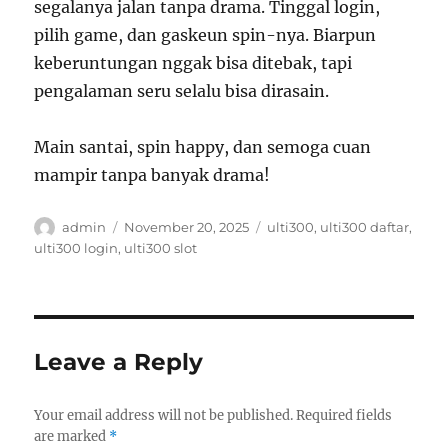
segalanya jalan tanpa drama. Tinggal login,
pilih game, dan gaskeun spin-nya. Biarpun
keberuntungan nggak bisa ditebak, tapi
pengalaman seru selalu bisa dirasain.
Main santai, spin happy, dan semoga cuan
mampir tanpa banyak drama!
Author
Posted
Tags
admin
November 20, 2025
ulti300
,
ulti300 daftar
,
on
ulti300 login
,
ulti300 slot
Leave a Reply
Your email address will not be published.
Required fields
are marked
*