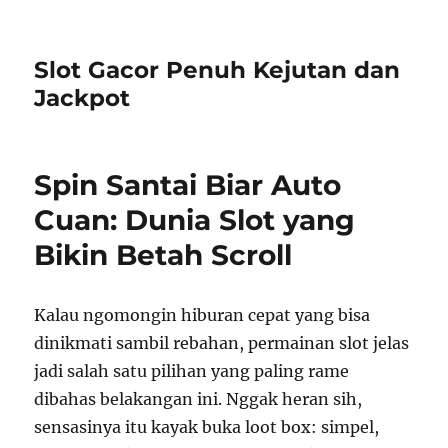
Slot Gacor Penuh Kejutan dan
Jackpot
Spin Santai Biar Auto
Cuan: Dunia Slot yang
Bikin Betah Scroll
Kalau ngomongin hiburan cepat yang bisa
dinikmati sambil rebahan, permainan slot jelas
jadi salah satu pilihan yang paling rame
dibahas belakangan ini. Nggak heran sih,
sensasinya itu kayak buka loot box: simpel,