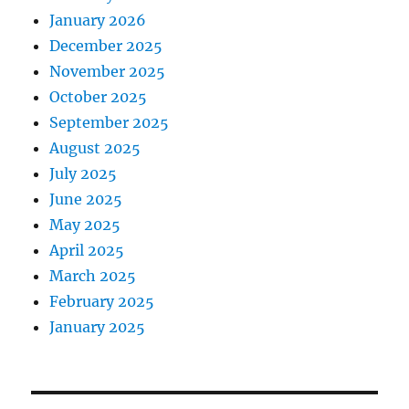
January 2026
December 2025
November 2025
October 2025
September 2025
August 2025
July 2025
June 2025
May 2025
April 2025
March 2025
February 2025
January 2025