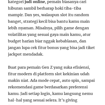
kategori
judi online
, pemain biasanya cari
hiburan sambil berharap hoki tiba-tiba
mampir. Dan yes, walaupun slot itu random
banget, strategi kecil bisa bantu kamu main
lebih nyaman. Misalnya, pilih game dengan
volatilitas yang sesuai gaya main kamu, atur
budget harian biar nggak kebablasan, dan
jangan lupa cek fitur bonus yang bisa jadi tiket
jackpot mendadak.
Buat para pemain Gen Z yang suka efisiensi,
fitur modern di platform slot kekinian udah
makin niat. Ada mode cepat, auto spin, sampai
rekomendasi game berdasarkan preferensi
kamu. Jadi setiap login, kamu langsung nemu
hal-hal yang sesuai selera. It’s giving