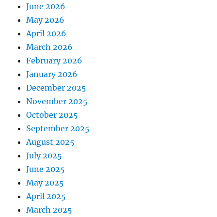
June 2026
May 2026
April 2026
March 2026
February 2026
January 2026
December 2025
November 2025
October 2025
September 2025
August 2025
July 2025
June 2025
May 2025
April 2025
March 2025