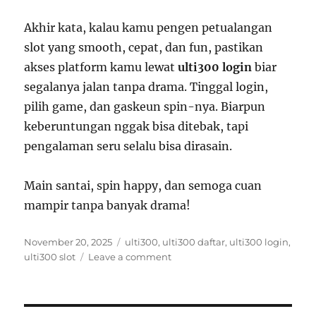
Akhir kata, kalau kamu pengen petualangan
slot yang smooth, cepat, dan fun, pastikan
akses platform kamu lewat
ulti300 login
biar
segalanya jalan tanpa drama. Tinggal login,
pilih game, dan gaskeun spin-nya. Biarpun
keberuntungan nggak bisa ditebak, tapi
pengalaman seru selalu bisa dirasain.
Main santai, spin happy, dan semoga cuan
mampir tanpa banyak drama!
Posted
Tags
November 20, 2025
ulti300
,
ulti300 daftar
,
ulti300 login
,
on
on
ulti300 slot
Leave a comment
Spin
Santai
Biar
Auto