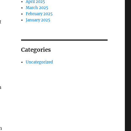
April 2025
March 2025
February 2025
January 2025
t
Categories
Uncategorized
n
n