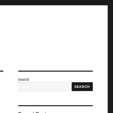
Search
SEARCH