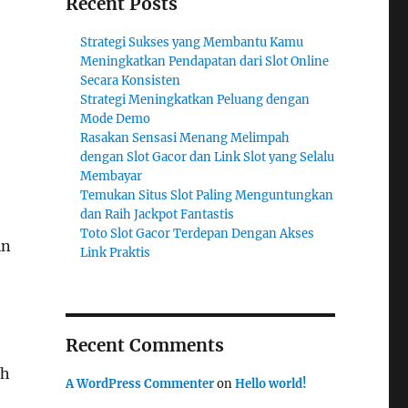
Recent Posts
Strategi Sukses yang Membantu Kamu
Meningkatkan Pendapatan dari Slot Online
Secara Konsisten
Strategi Meningkatkan Peluang dengan
Mode Demo
Rasakan Sensasi Menang Melimpah
dengan Slot Gacor dan Link Slot yang Selalu
Membayar
Temukan Situs Slot Paling Menguntungkan
dan Raih Jackpot Fantastis
Toto Slot Gacor Terdepan Dengan Akses
in
Link Praktis
Recent Comments
ih
A WordPress Commenter
on
Hello world!