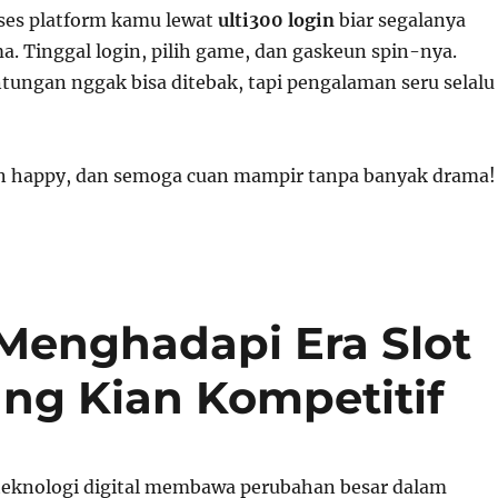
kses platform kamu lewat
ulti300 login
biar segalanya
a. Tinggal login, pilih game, dan gaskeun spin-nya.
tungan nggak bisa ditebak, tapi pengalaman seru selalu
in happy, dan semoga cuan mampir tanpa banyak drama!
 Menghadapi Era Slot
ng Kian Kompetitif
eknologi digital membawa perubahan besar dalam