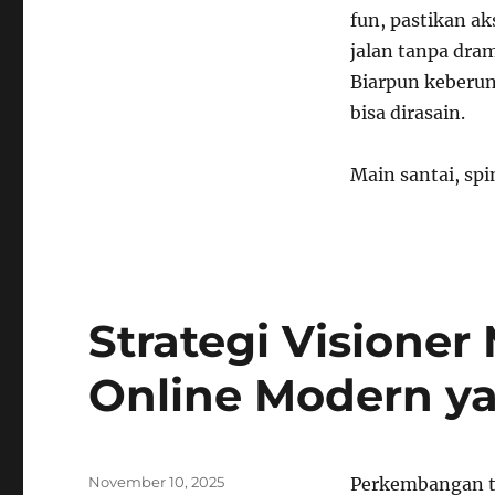
fun, pastikan a
jalan tanpa dram
Biarpun keberun
bisa dirasain.
Main santai, sp
Strategi Visioner
Online Modern ya
Posted
November 10, 2025
Perkembangan t