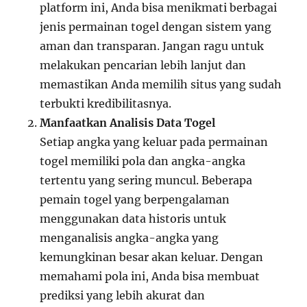
platform ini, Anda bisa menikmati berbagai
jenis permainan togel dengan sistem yang
aman dan transparan. Jangan ragu untuk
melakukan pencarian lebih lanjut dan
memastikan Anda memilih situs yang sudah
terbukti kredibilitasnya.
Manfaatkan Analisis Data Togel
Setiap angka yang keluar pada permainan
togel memiliki pola dan angka-angka
tertentu yang sering muncul. Beberapa
pemain togel yang berpengalaman
menggunakan data historis untuk
menganalisis angka-angka yang
kemungkinan besar akan keluar. Dengan
memahami pola ini, Anda bisa membuat
prediksi yang lebih akurat dan