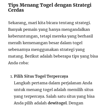
Tips Menang Togel dengan Strategi
Cerdas
Sekarang, mari kita bicara tentang strategi.
Banyak pemain yang hanya mengandalkan
keberuntungan, tetapi mereka yang berhasil
meraih kemenangan besar dalam togel
sebenarnya menggunakan strategi yang
matang. Berikut adalah beberapa tips yang bisa
Anda coba:
Pilih Situs Togel Terpercaya
Langkah pertama dalam perjalanan Anda
untuk menang togel adalah memilih situs
yang terpercaya. Salah satu situs yang bisa
Anda pilih adalah
dewitogel
. Dengan