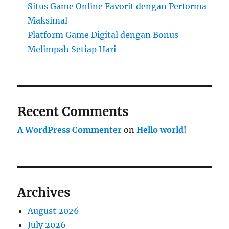
Situs Game Online Favorit dengan Performa
Maksimal
Platform Game Digital dengan Bonus
Melimpah Setiap Hari
Recent Comments
A WordPress Commenter
on
Hello world!
Archives
August 2026
July 2026