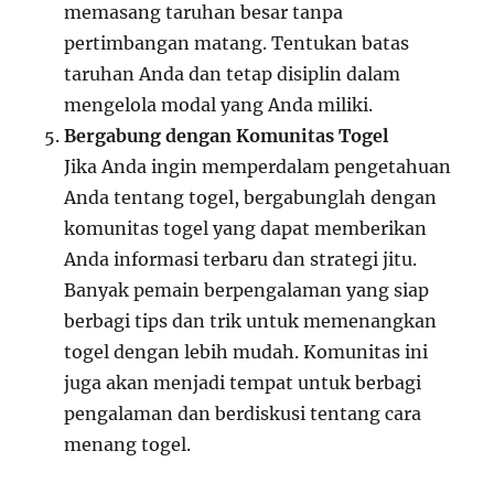
memasang taruhan besar tanpa
pertimbangan matang. Tentukan batas
taruhan Anda dan tetap disiplin dalam
mengelola modal yang Anda miliki.
Bergabung dengan Komunitas Togel
Jika Anda ingin memperdalam pengetahuan
Anda tentang togel, bergabunglah dengan
komunitas togel yang dapat memberikan
Anda informasi terbaru dan strategi jitu.
Banyak pemain berpengalaman yang siap
berbagi tips dan trik untuk memenangkan
togel dengan lebih mudah. Komunitas ini
juga akan menjadi tempat untuk berbagi
pengalaman dan berdiskusi tentang cara
menang togel.