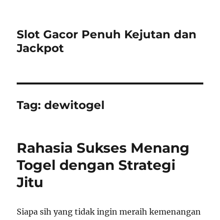
Slot Gacor Penuh Kejutan dan
Jackpot
Tag:
dewitogel
Rahasia Sukses Menang
Togel dengan Strategi
Jitu
Siapa sih yang tidak ingin meraih kemenangan