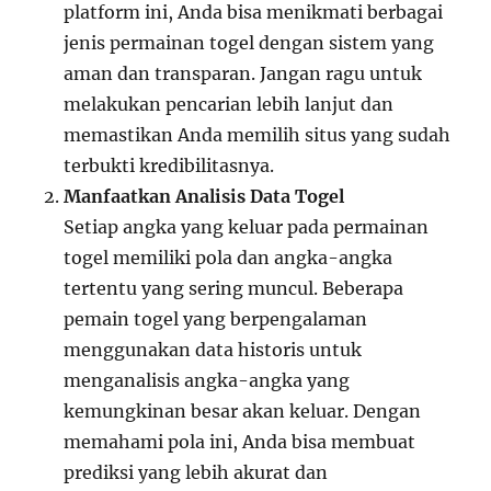
platform ini, Anda bisa menikmati berbagai
jenis permainan togel dengan sistem yang
aman dan transparan. Jangan ragu untuk
melakukan pencarian lebih lanjut dan
memastikan Anda memilih situs yang sudah
terbukti kredibilitasnya.
Manfaatkan Analisis Data Togel
Setiap angka yang keluar pada permainan
togel memiliki pola dan angka-angka
tertentu yang sering muncul. Beberapa
pemain togel yang berpengalaman
menggunakan data historis untuk
menganalisis angka-angka yang
kemungkinan besar akan keluar. Dengan
memahami pola ini, Anda bisa membuat
prediksi yang lebih akurat dan