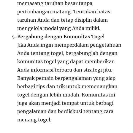
memasang taruhan besar tanpa
pertimbangan matang. Tentukan batas
taruhan Anda dan tetap disiplin dalam
mengelola modal yang Anda miliki.
Bergabung dengan Komunitas Togel
Jika Anda ingin memperdalam pengetahuan
Anda tentang togel, bergabunglah dengan
komunitas togel yang dapat memberikan
Anda informasi terbaru dan strategi jitu.
Banyak pemain berpengalaman yang siap
berbagi tips dan trik untuk memenangkan
togel dengan lebih mudah. Komunitas ini
juga akan menjadi tempat untuk berbagi
pengalaman dan berdiskusi tentang cara
menang togel.