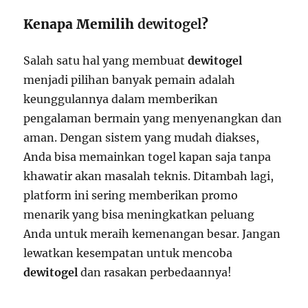
Kenapa Memilih
dewitogel
?
Salah satu hal yang membuat
dewitogel
menjadi pilihan banyak pemain adalah
keunggulannya dalam memberikan
pengalaman bermain yang menyenangkan dan
aman. Dengan sistem yang mudah diakses,
Anda bisa memainkan togel kapan saja tanpa
khawatir akan masalah teknis. Ditambah lagi,
platform ini sering memberikan promo
menarik yang bisa meningkatkan peluang
Anda untuk meraih kemenangan besar. Jangan
lewatkan kesempatan untuk mencoba
dewitogel
dan rasakan perbedaannya!