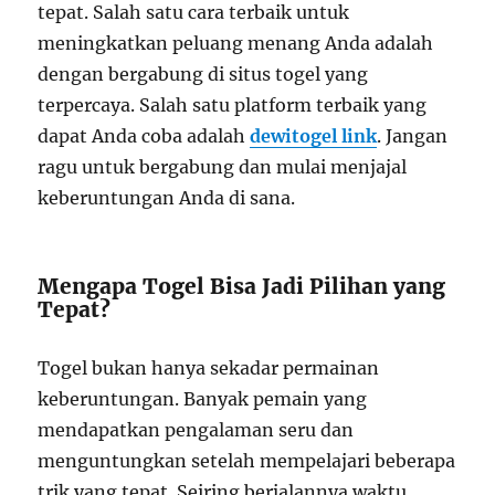
tepat. Salah satu cara terbaik untuk
meningkatkan peluang menang Anda adalah
dengan bergabung di situs togel yang
terpercaya. Salah satu platform terbaik yang
dapat Anda coba adalah
dewitogel link
. Jangan
ragu untuk bergabung dan mulai menjajal
keberuntungan Anda di sana.
Mengapa Togel Bisa Jadi Pilihan yang
Tepat?
Togel bukan hanya sekadar permainan
keberuntungan. Banyak pemain yang
mendapatkan pengalaman seru dan
menguntungkan setelah mempelajari beberapa
trik yang tepat. Seiring berjalannya waktu,