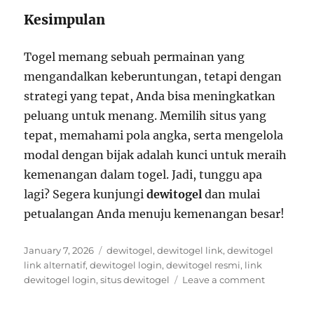
Kesimpulan
Togel memang sebuah permainan yang
mengandalkan keberuntungan, tetapi dengan
strategi yang tepat, Anda bisa meningkatkan
peluang untuk menang. Memilih situs yang
tepat, memahami pola angka, serta mengelola
modal dengan bijak adalah kunci untuk meraih
kemenangan dalam togel. Jadi, tunggu apa
lagi? Segera kunjungi
dewitogel
dan mulai
petualangan Anda menuju kemenangan besar!
Posted
Tags
January 7, 2026
dewitogel
,
dewitogel link
,
dewitogel
on
link alternatif
,
dewitogel login
,
dewitogel resmi
,
link
on
dewitogel login
,
situs dewitogel
Leave a comment
Rahasia
Sukses