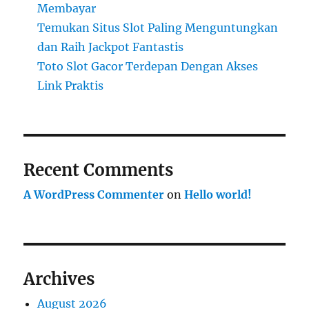
Membayar
Temukan Situs Slot Paling Menguntungkan
dan Raih Jackpot Fantastis
Toto Slot Gacor Terdepan Dengan Akses
Link Praktis
Recent Comments
A WordPress Commenter
on
Hello world!
Archives
August 2026