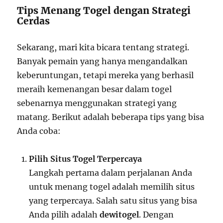
Tips Menang Togel dengan Strategi
Cerdas
Sekarang, mari kita bicara tentang strategi.
Banyak pemain yang hanya mengandalkan
keberuntungan, tetapi mereka yang berhasil
meraih kemenangan besar dalam togel
sebenarnya menggunakan strategi yang
matang. Berikut adalah beberapa tips yang bisa
Anda coba:
Pilih Situs Togel Terpercaya
Langkah pertama dalam perjalanan Anda
untuk menang togel adalah memilih situs
yang terpercaya. Salah satu situs yang bisa
Anda pilih adalah
dewitogel
. Dengan