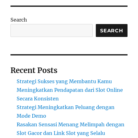
Menang
Togel
dengan
Search
Strategi
Jitu
SEARCH
Recent Posts
Strategi Sukses yang Membantu Kamu
Meningkatkan Pendapatan dari Slot Online
Secara Konsisten
Strategi Meningkatkan Peluang dengan
Mode Demo
Rasakan Sensasi Menang Melimpah dengan
Slot Gacor dan Link Slot yang Selalu