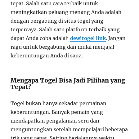
tepat. Salah satu cara terbaik untuk
meningkatkan peluang menang Anda adalah
dengan bergabung di situs togel yang
terpercaya. Salah satu platform terbaik yang
dapat Anda coba adalah
dewitogel link
. Jangan
ragu untuk bergabung dan mulai menjajal
keberuntungan Anda di sana.
Mengapa Togel Bisa Jadi Pilihan yang
Tepat?
Togel bukan hanya sekadar permainan
keberuntungan. Banyak pemain yang
mendapatkan pengalaman seru dan
menguntungkan setelah mempelajari beberapa
trik yang tepat. Seiring berjalannya waktu,