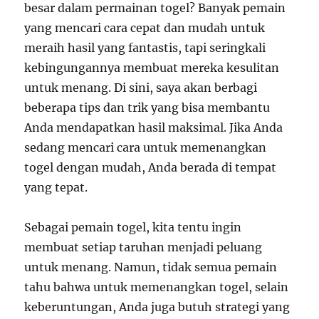
besar dalam permainan togel? Banyak pemain
yang mencari cara cepat dan mudah untuk
meraih hasil yang fantastis, tapi seringkali
kebingungannya membuat mereka kesulitan
untuk menang. Di sini, saya akan berbagi
beberapa tips dan trik yang bisa membantu
Anda mendapatkan hasil maksimal. Jika Anda
sedang mencari cara untuk memenangkan
togel dengan mudah, Anda berada di tempat
yang tepat.
Sebagai pemain togel, kita tentu ingin
membuat setiap taruhan menjadi peluang
untuk menang. Namun, tidak semua pemain
tahu bahwa untuk memenangkan togel, selain
keberuntungan, Anda juga butuh strategi yang